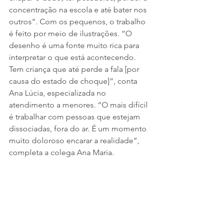
concentração na escola e até bater nos 
outros”. Com os pequenos, o trabalho 
é feito por meio de ilustrações. “O 
desenho é uma fonte muito rica para 
interpretar o que está acontecendo. 
Tem criança que até perde a fala [por 
causa do estado de choque]”, conta 
Ana Lúcia, especializada no 
atendimento a menores. “O mais difícil 
é trabalhar com pessoas que estejam 
dissociadas, fora do ar. É um momento 
muito doloroso encarar a realidade”, 
completa a colega Ana Maria.
Fonte: 
http://g1.globo.com/Noticias/SaoPaulo/0,,MUL
1510772-5605,00.html