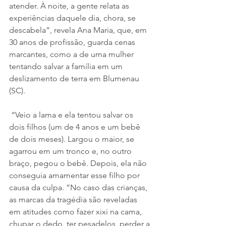
atender. À noite, a gente relata as 
experiências daquele dia, chora, se 
descabela”, revela Ana Maria, que, em 
30 anos de profissão, guarda cenas 
marcantes, como a de uma mulher 
tentando salvar a família em um 
deslizamento de terra em Blumenau 
(SC).
 “Veio a lama e ela tentou salvar os 
dois filhos (um de 4 anos e um bebê 
de dois meses). Largou o maior, se 
agarrou em um tronco e, no outro 
braço, pegou o bebê. Depois, ela não 
conseguia amamentar esse filho por 
causa da culpa. ”No caso das crianças, 
as marcas da tragédia são reveladas 
em atitudes como fazer xixi na cama, 
chupar o dedo, ter pesadelos, perder a 